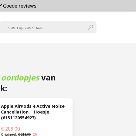
Goede reviews
 oordopjes
van
k:
Apple AirPods 4 Active Noise 
Cancellation + Hoesje 
(6151120954927)
€
209,00
Origineel:
€
213,99
-2%