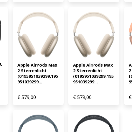
C 
Apple AirPods Max 
Apple AirPods Max 
A
2 Sterrenlicht 
2 Sterrenlicht 
2
(0195951039299,195
(0195951039299,195
(
951039299...
951039299...
9
€
579,00
€
579,00
€