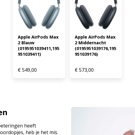
Apple AirPods Max 
Apple AirPods Max 
2 Blauw 
2 Middernacht 
(0195951039411,195
(0195951039176,195
951039411)
951039176)
€
549,00
€
573,00
en
beteringen heeft
oordopjes, heb je het mis.