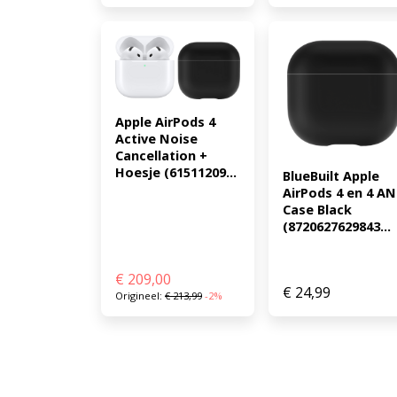
Apple AirPods 4 
Active Noise 
Cancellation + 
Hoesje (61511209...
BlueBuilt Apple 
AirPods 4 en 4 AN
Case Black 
(8720627629843...
€
209,00
€
24,99
Origineel:
€
213,99
-2%