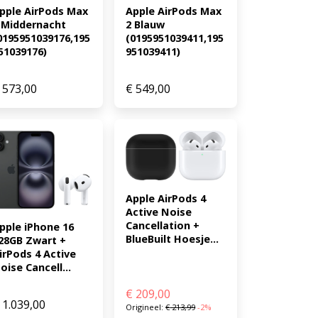
pple AirPods Max 
Apple AirPods Max 
 Middernacht 
2 Blauw 
0195951039176,195
(0195951039411,195
51039176)
951039411)
573,00
€
549,00
Apple AirPods 4 
Active Noise 
Cancellation + 
pple iPhone 16 
BlueBuilt Hoesje...
28GB Zwart + 
irPods 4 Active 
oise Cancell...
€
209,00
1.039,00
Origineel:
€
213,99
-2%