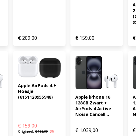
A
2
(
9
€
209,00
€
159,00
€
Apple AirPods 4 + 
Hoesje 
Apple iPhone 16 
A
(6151120955948)
128GB Zwart + 
1
AirPods 4 Active 
A
Noise Cancell...
N
€
159,00
€
1.039,00
€
Origineel:
€
163,99
-3%