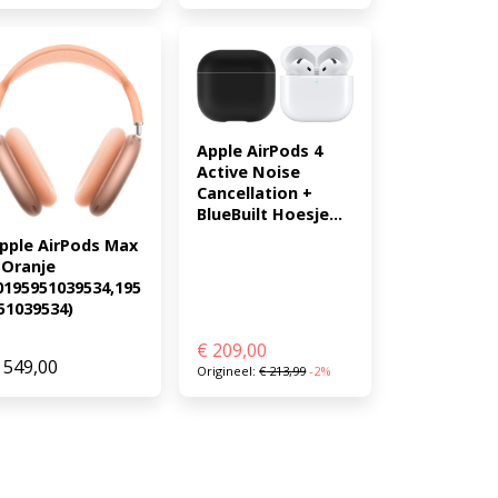
Apple AirPods 4 
Active Noise 
Cancellation + 
BlueBuilt Hoesje...
pple AirPods Max 
 Oranje 
0195951039534,195
51039534)
€
209,00
549,00
Origineel:
€
213,99
-2%