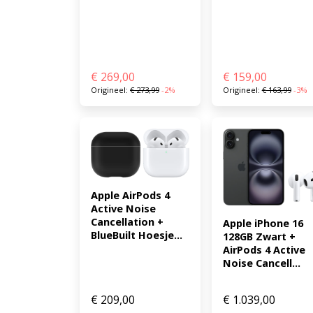
€
269,00
€
159,00
Origineel:
€
273,99
-2%
Origineel:
€
163,99
-3%
Apple AirPods 4 
Active Noise 
Cancellation + 
Apple iPhone 16 
BlueBuilt Hoesje...
128GB Zwart + 
AirPods 4 Active 
Noise Cancell...
€
209,00
€
1.039,00