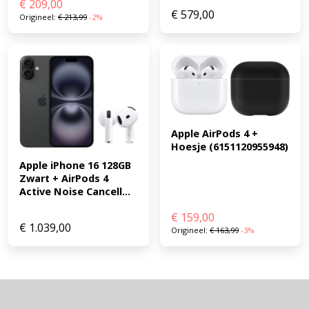
€
209,00
€
579,00
Origineel:
€
213,99
-2%
Apple AirPods 4 + 
Hoesje (6151120955948)
Apple iPhone 16 128GB 
Zwart + AirPods 4 
Active Noise Cancell...
€
159,00
€
1.039,00
Origineel:
€
163,99
-3%