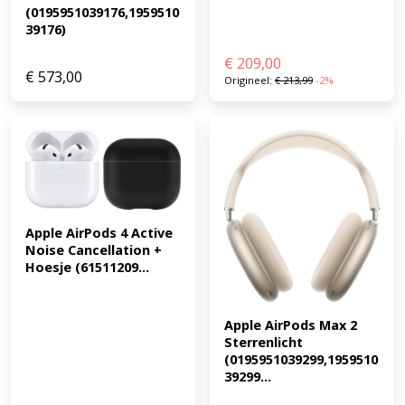
(0195951039176,1959510
39176)
€
209,00
€
573,00
Origineel:
€
213,99
-2%
Apple AirPods 4 Active 
Noise Cancellation + 
Hoesje (61511209...
Apple AirPods Max 2 
Sterrenlicht 
(0195951039299,1959510
39299...