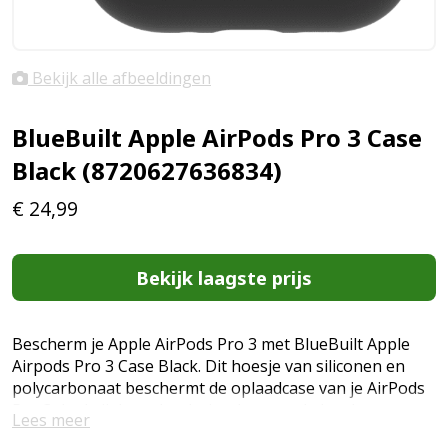
Bekijk alle afbeeldingen
BlueBuilt Apple AirPods Pro 3 Case
Black (8720627636834)
€
24,99
Bekijk laagste prijs
Bescherm je Apple AirPods Pro 3 met BlueBuilt Apple
Airpods Pro 3 Case Black. Dit hoesje van siliconen en
polycarbonaat beschermt de oplaadcase van je AirPods
Pro 3 dankzij de zachte buitenkant en de harde
Lees meer
binnenkant tegen val- en stootschade. Zo voorkom je