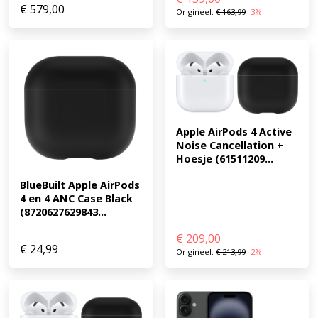
€
579,00
Origineel:
€
163,99
-3%
Apple AirPods 4 Active 
Noise Cancellation + 
Hoesje (61511209...
BlueBuilt Apple AirPods 
4 en 4 ANC Case Black 
(8720627629843...
€
209,00
€
24,99
Origineel:
€
213,99
-2%